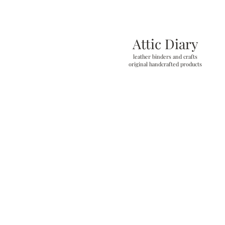
Attic Diary
leather binders and crafts
original handcrafted products