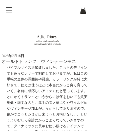
Attic Diary
leather binders and crafts
original handcrafted products
2025年7月15日
last updated / 6
. Aug.
2026
オールドトランク ヴィンテージモス
バイブルサイズ追加致しました。こちらのデザイン
でも色々なレザーで制作しておりますが、私はこの
手帳の全体の雰囲気や質感、カラーリングが特に大
好きで、使えば使うほどに本当にかっこ良く育って
いく、名前に相応しいアイテムだと思っています。
とにかくトランクというからには何をおいても質実
剛健・頑丈なのと、厚手のヌメ革にややワイルドめ
なヴィンテージ加工が元々からしてありますので、
傷がつこうとシミが出来ようとお構いなし、、とい
うよりむしろ余計にかっこよくなっていきますの
で、ダイナミックに長年お使い頂けるアイテムで