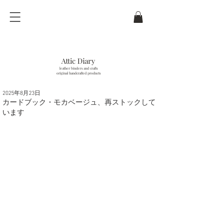
Attic Diary
leather binders and crafts
original handcrafted products
2025年8月23日
last updated / 6
. Aug.
2026
カードブック・モカベージュ、再ストックして
います