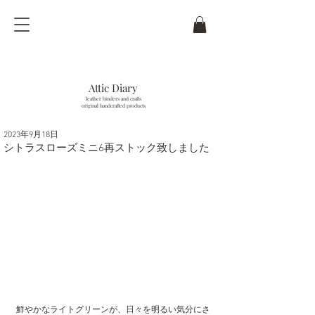
Attic Diary
leather binders and crafts
original handcrafted products
2023年9月18日
last updated / 6
. Aug.
2026
シトラスローズミニ6再ストック致しました
鮮やかなライトグリーンが、日々を明るい気分にさ