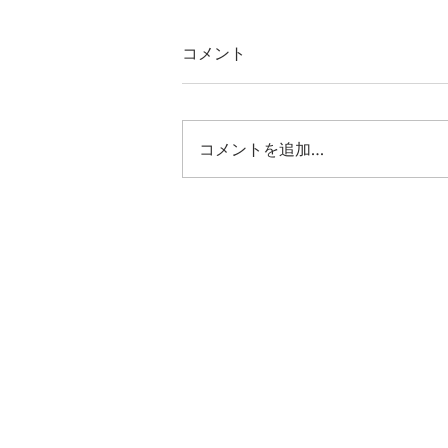
コメント
コメントを追加…
ワードブック(単語帳)とA.ダー
クキャメルミニ5、再ストッ
ク致しました