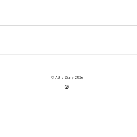
イニシャル A、Ｅ、Ｙ、ブッ
ミニ
クマーカー再ストックです。
出来
© Attic Diary 2026