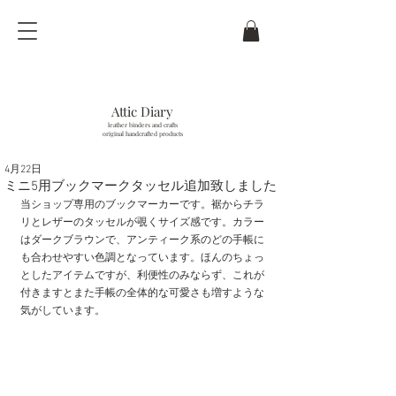
Attic Diary
leather binders and crafts
original handcrafted products
4月22日
last updated / 10
. Aug.
2026
ミニ5用ブックマークタッセル追加致しました
当ショップ専用のブックマーカーです。裾からチラ
リとレザーのタッセルが覗くサイズ感です。カラー
はダークブラウンで、アンティーク系のどの手帳に
も合わせやすい色調となっています。ほんのちょっ
としたアイテムですが、利便性のみならず、これが
付きますとまた手帳の全体的な可愛さも増すような
気がしています。