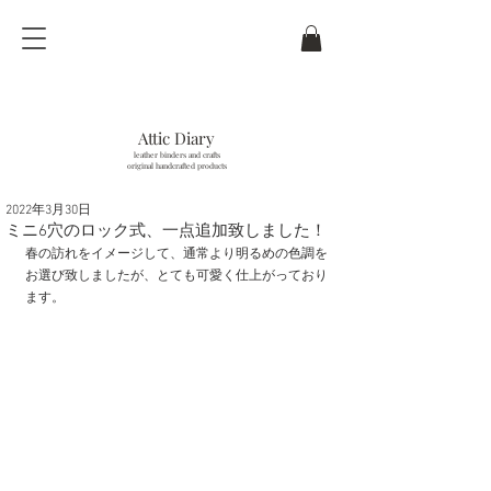
Attic Diary
leather binders and crafts
original handcrafted products
2022年3月30日
last updated / 10
. Aug.
2026
ミニ6穴のロック式、一点追加致しました！
春の訪れをイメージして、通常より明るめの色調を
お選び致しましたが、とても可愛く仕上がっており
ます。