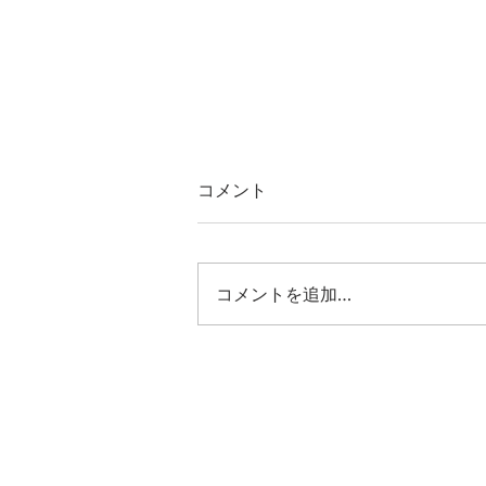
コメント
コメントを追加…
ワードブック(単語帳)とA.ダー
クキャメルミニ5、再ストッ
ク致しました