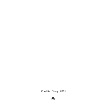
イニシャル A、Ｅ、Ｙ、ブッ
ミニ
クマーカー再ストックです。
出来
© Attic Diary 2026