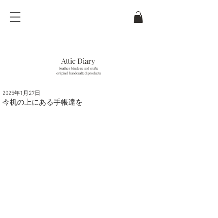
Attic Diary
leather binders and crafts
original handcrafted products
2025年1月27日
last updated / 6
. Aug.
2026
今机の上にある手帳達を