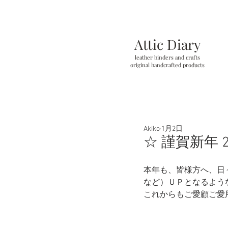
Attic Diary
leather binders and crafts
original handcrafted products
Akiko
1月2日
☆ 謹賀新年 2
本年も、皆様方へ、日
など）ＵＰとなるよう
これからもご愛顧ご愛