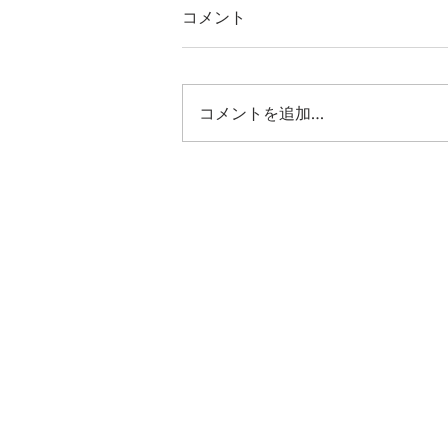
コメント
コメントを追加…
ワードブック(単語帳)とA.ダー
クキャメルミニ5、再ストッ
ク致しました