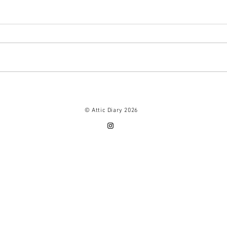
イニシャル A、Ｅ、Ｙ、ブッ
ミニ
クマーカー再ストックです。
出来
© Attic Diary 2026