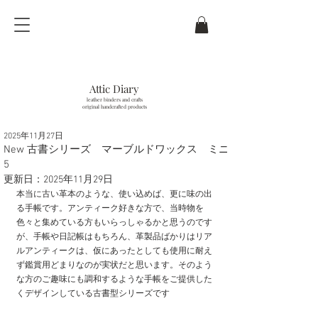
Attic Diary
leather binders and crafts
original handcrafted products
2025年11月27日
last updated / 6
. Aug.
2026
New 古書シリーズ マーブルドワックス ミニ
5
更新日：
2025年11月29日
本当に古い革本のような、使い込めば、更に味の出
る手帳です。アンティーク好きな方で、当時物を
色々と集めている方もいらっしゃるかと思うのです
が、手帳や日記帳はもちろん、革製品ばかりはリア
ルアンティークは、仮にあったとしても使用に耐え
ず鑑賞用どまりなのが実状だと思います。そのよう
な方のご趣味にも調和するような手帳をご提供した
くデザインしている古書型シリーズです