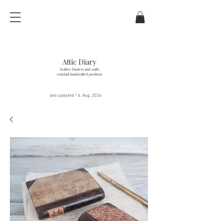
Attic Diary
leather binders and crafts
original handcrafted products
last updated / 6
. Aug.
2026