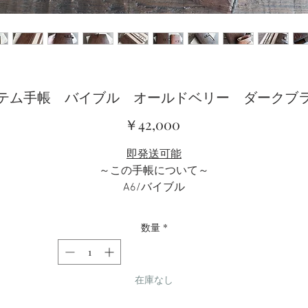
テム手帳 バイブル オールドベリー ダークブ
価
￥42,000
格
即発送可能
～この手帳について～
A6/バイブル
カラー: カバー/ダークブラウン系、イタリアンヌメ、手染め
内側/ニュートラル
数量
*
サイズ （約）
高さ: 19cm
在庫なし
幅: 12cm
リング径: 25mm