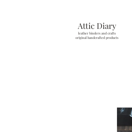
Attic Diary
leather binders and crafts
original handcrafted products