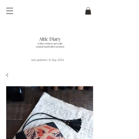
Attic Diary
leather binders and crafts
original handcrafted products
last updated / 8
. Aug.
2026