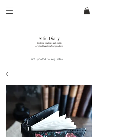
Attic Diary
leather binders and crafts
original handcrafted products
last updated / 6
. Aug.
2026